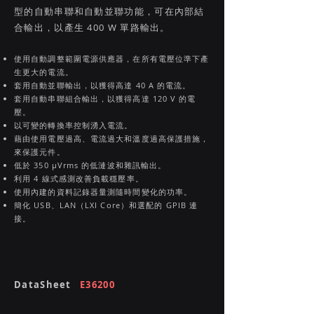
型的自動串聯和自動並聯功能，可在內部結
合輸出，以產生 400 W 單路輸出。
使用自動調整範圍電源供應器，在所有電壓位準下產
生更大的電流。
套用自動並聯輸出，以獲得高達 40 A 的電流。
套用自動串聯組合輸出，以獲得高達 120 V 的電
壓。
以可變的轉換率控制湧入電流。
藉由使用電壓過高、電流過大和溫度過高保護措施，
來保護元件。
低於 350 µVrms 的低漣波和雜訊輸出。
利用 4 線式感測改善負載穩壓率。
使用內建的資料記錄器量測隨時間變化的功率。
簡化 USB、LAN（LXI Core）和選配的 GPIB 連
接。
DataSheet
E36200