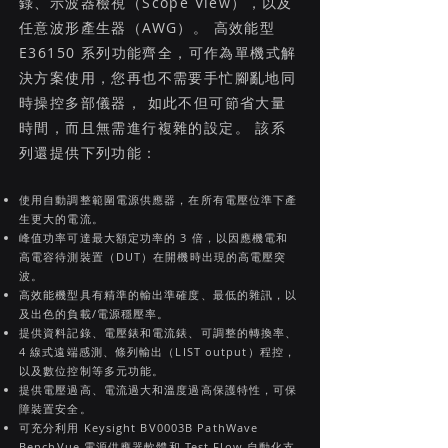
錄、示波器檢視（Scope View），以及
任意波形產生器（AWG）。 高效能型
E36150 系列功能齊全，可作為單機式解
決方案使用，您再也不需要手忙腳亂地同
時操控多部儀器， 如此不但可節省大量
時間，而且無需進行複雜的設定。 該系
列還提供下列功能：
使用自動調整範圍電源供應器，在所有電壓位準下產
生更大的電流。
峰值功率可達最大額定功率的 3 倍，以因應機電和
高電容待測裝置（DUT）在開機時出現的高電壓突
波。
高效能機型具有精準的輸出準確度、最低的雜訊，以
及出色的負載/電源穩壓率。
提供資料記錄、電壓錶和電流錶、可調整的轉換率、
4 線式遠端感測、條列輸出（LIST output）程控，
以及數位控制等多元功能。
提供電壓過高、電流過大和溫度過高保護特性，可保
障裝置安全。
可充分利用 Keysight BV0003B PathWave
BenchVue 電源供應器軟體和 Test Flow 自動化支