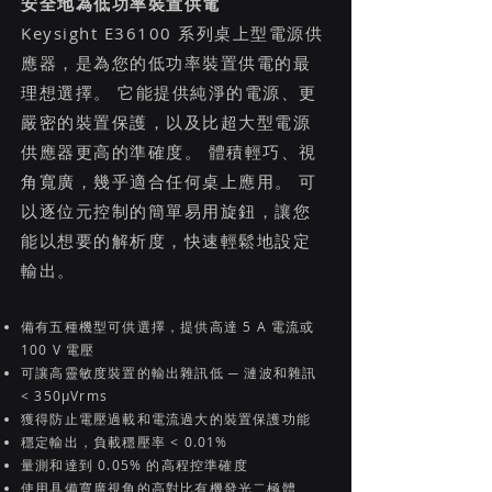
安全地為低功率裝置供電
Keysight E36100 系列桌上型電源供
應器，是為您的低功率裝置供電的最
理想選擇。 它能提供純淨的電源、更
嚴密的裝置保護，以及比超大型電源
供應器更高的準確度。 體積輕巧、視
角寬廣，幾乎適合任何桌上應用。 可
以逐位元控制的簡單易用旋鈕，讓您
能以想要的解析度，快速輕鬆地設定
輸出。
備有五種機型可供選擇，提供高達 5 A 電流或
100 V 電壓
可讓高靈敏度裝置的輸出雜訊低 ─ 漣波和雜訊
< 350µVrms
獲得防止電壓過載和電流過大的裝置保護功能
穩定輸出，負載穩壓率 < 0.01%
量測和達到 0.05% 的高程控準確度
使用具備寬廣視角的高對比有機發光二極體