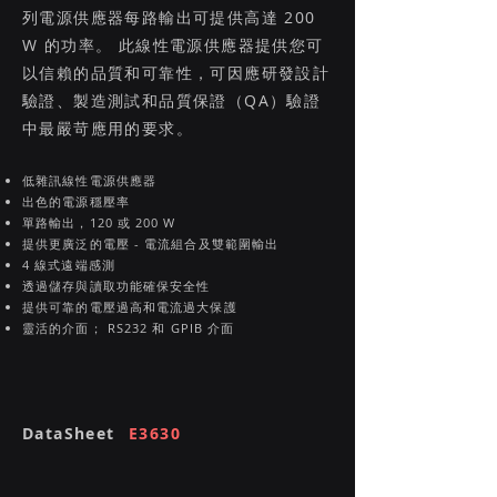
列電源供應器每路輸出可提供高達 200
W 的功率。 此線性電源供應器提供您可
以信賴的品質和可靠性，可因應研發設計
驗證、製造測試和品質保證（QA）驗證
中最嚴苛應用的要求。
低雜訊線性電源供應器
出色的電源穩壓率
單路輸出，120 或 200 W
提供更廣泛的電壓 - 電流組合及雙範圍輸出
4 線式遠端感測
透過儲存與讀取功能確保安全性
提供可靠的電壓過高和電流過大保護
靈活的介面； RS232 和 GPIB 介面
DataSheet
E3630