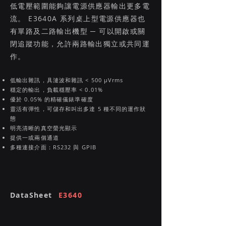
低電壓範圍能夠讓電源供應器輸出更多電
流。 E3640A 系列桌上型電源供應器也
有單路及二路輸出機型 ─ 可以開啟或關
閉追蹤功能，允許兩路輸出獨立或共同運
作。
低輸出雜訊，具漣波和雜訊 < 500 μVrms
穩定的輸出，負載穩壓率 < 0.01%
優於 0.05% 的精確儀錶準確度
靈活有彈性，可儲存和叫出多達 5 種不同的運作狀
態
明亮清晰的真空螢光顯示
提供一或兩個通道
多種連接介面：RS232 與 GPIB
DataSheet
E3640