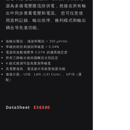
源為多個電壓匯流排供電，然後在所有輸
出中同步查看電壓和電流。 您可任意使
用資料記錄、輸出排序、條列模式和輸出
耦合等先進功能。
低輸出雜訊 - 漣波和雜訊 < 350 μVrms
準確的程控和讀回準確度 < 0.04%
電源與負載穩壓率 0.01% 的優異穩定度
所有三路輸出彼此隔離且分別設定
4 線式感測可提高量測準確度
具電壓過高、電流過大等裝置保護功能
連接介面：USB、LAN（LXI Core）、GPIB（選
配）
DataSheet
E36300