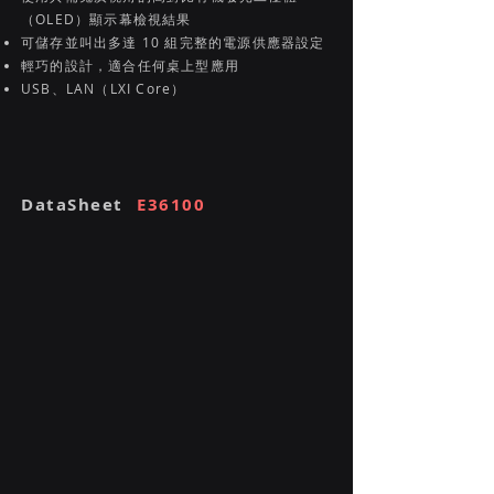
（OLED）顯示幕檢視結果
可儲存並叫出多達 10 組完整的電源供應器設定
輕巧的設計，適合任何桌上型應用
USB、LAN（LXI Core）
DataSheet
E36100